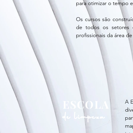
para otimizar o tempo e
Os cursos são construí
de todos os setores q
profissionais da área d
ESCOLA
A E
div
de limpeza
par
ma