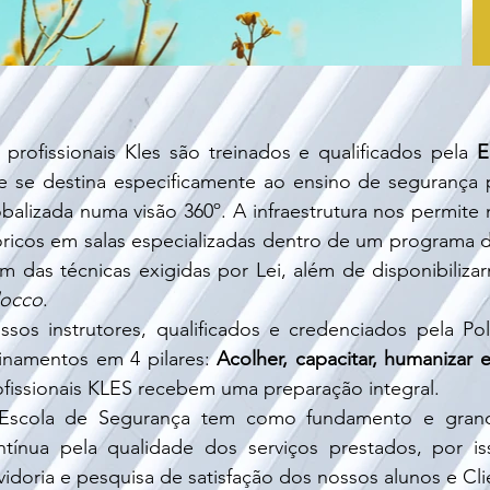
 profissionais Kles são treinados e qualificados pela
E
e se destina especificamente ao ensino de segurança 
balizada numa visão 360º. A infraestrutura nos permite m
óricos em salas especializadas dentro de um programa d
ém das técnicas exigidas por Lei, além de disponibili
locco
.
ssos instrutores, qualificados e credenciados pela Pol
einamentos em 4 pilares:
Acolher, capacitar, humanizar e
ofissionais KLES recebem uma preparação integral.
Escola de Segurança tem como fundamento e gran
ntínua pela qualidade dos serviços prestados, por 
vidoria e pesquisa de satisfação dos nossos alunos e Cli