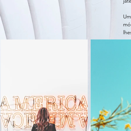
jat
Um 
móv
lhe