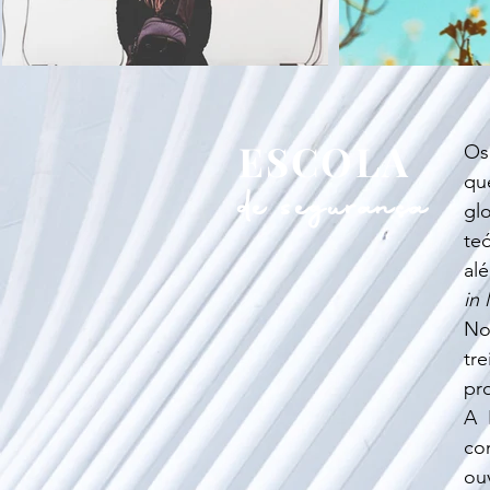
ESCOLA
Os
qu
de segurança
glo
te
al
in 
No
tr
pr
A 
co
ou